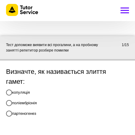
Тест допоможе виявити всі прогалини, а на пробному
1/15
занятті репетитор розбере помилки
Визначте, як називається злиття
гамет:
копуляція
поліембріонія
партеногенез