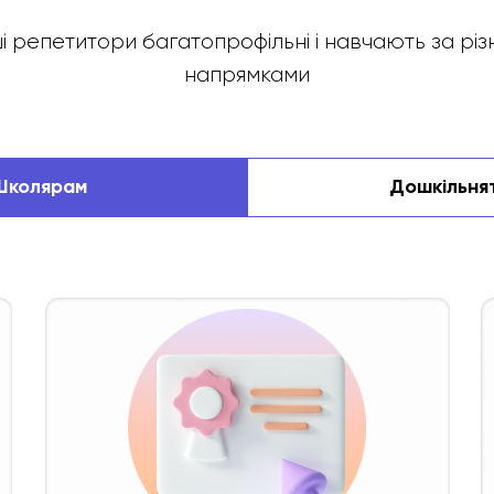
і репетитори багатопрофільні і навчають за різ
напрямками
Школярам
Дошкільня