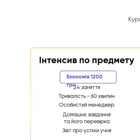
до школи
Кур
Економія 200 грн
8 занять
Тривалість - 45 хвилин
Тр
Особистий менеджер
О
Інтенсив по предмету
Домашнє завдання та
Д
його перевірка
Економія 1200
Звіт про успіхи учня
З
грн
24 заняття
Тривалість - 60 хвилин
2600 грн
Особистий менеджер
Домашнє завдання
та його перевірка
Обрати
Звіт про успіхи учня