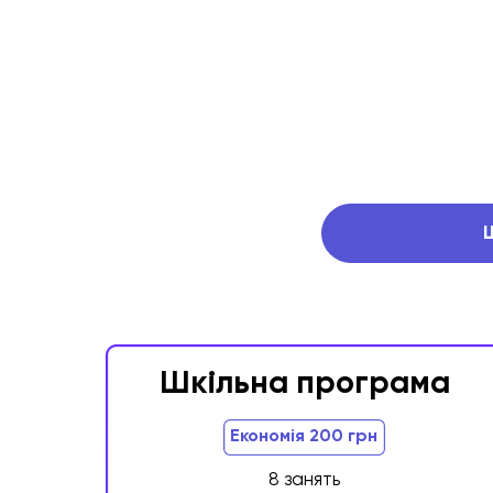
Підготовка до
А
школи
Підготуємо до всього, що
знадобиться у школі —
писати, читати, рахувати
те
Шкільна програма
350 грн/45
Економія 200 грн
хв
Перше заняття 100 грн
8 занять
Записатися