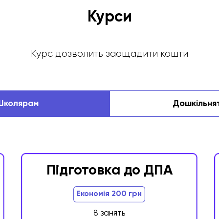
Курси
Курс дозволить заощадити кошти
Школярам
Дошкільня
Розвиток
нглійська мова
швидкості
читання
Дамо стабільну базу
Навчимо швидко і
розмовної англійської,
ефективно читати та
орію та навички письма
запам'ятовувати більш
Підготовка до ДПА
350 грн/45
350 грн/45 х
Економія 200 грн
хв
Перше заняття 100 грн
Перше заняття 100 гр
8 занять
Записатися
Записатися