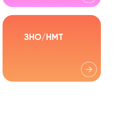
ЗНО/НМТ