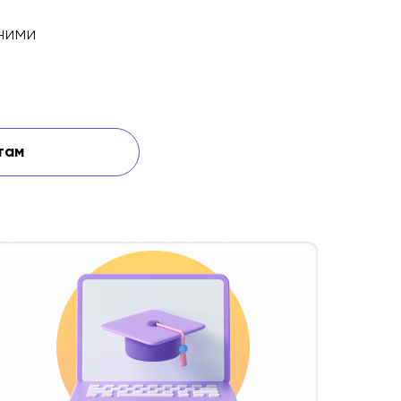
ними
там