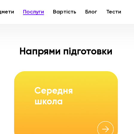
дмети
Послуги
Вартість
Блог
Тести
Напрями підготовки
Середня
школа