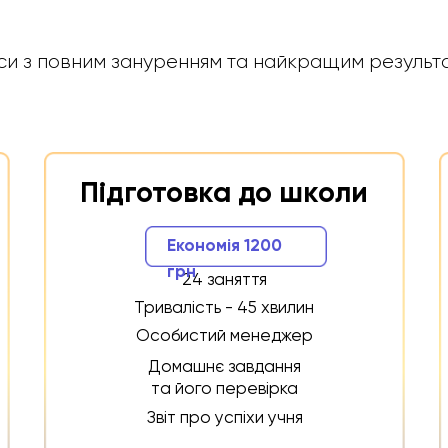
швидкості
мова
читання
си з повним зануренням та найкращим результ
Економія 200 грн
Економія 200 грн
8 занять
8 занять
ивалість - 45 хвилин
Тривалість - 45 хви
собистий менеджер
Підготовка до школи
Особистий менед
омашнє завдання та
Домашнє завдання
його перевірка
Економія 1200
його перевірка
віт про успіхи учня
грн
24 заняття
Звіт про успіхи уч
Тривалість - 45 хвилин
2600 грн
2600 грн
Особистий менеджер
Домашнє завдання
та його перевірка
Обрати
Обрати
Звіт про успіхи учня