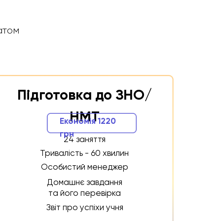
мовлення
атом
Економія 200 грн
8 занять
Тривалість - 45 хвилин
лин
Особистий менеджер
Підготовка до ЗНО/
жер
Домашнє завдання та
 та
НМТ
його перевірка
Економія 1220
Звіт про успіхи учня
грн
ня
24 заняття
Тривалість - 60 хвилин
2600 грн
Особистий менеджер
Домашнє завдання
та його перевірка
Обрати
Звіт про успіхи учня