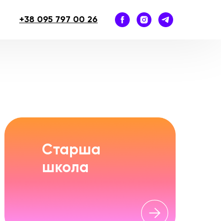
+38
095 797 00 26
Старша
школа