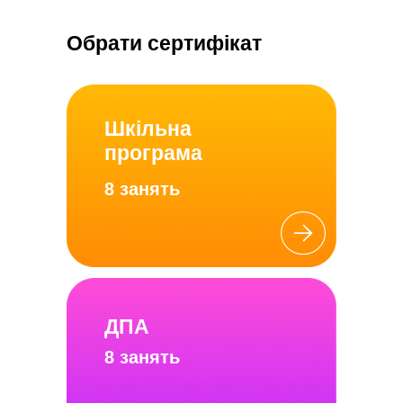
Обрати сертифікат
Шкільна
програма
8 занять
ДПА
8 занять