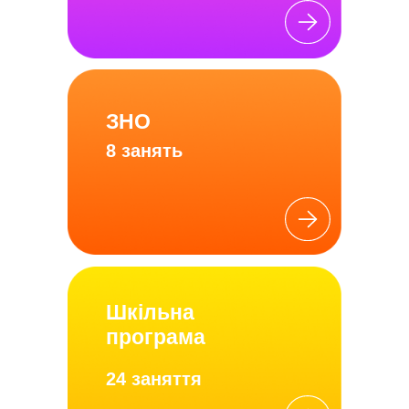
ЗНО
8 занять
Шкільна
програма
24 заняття